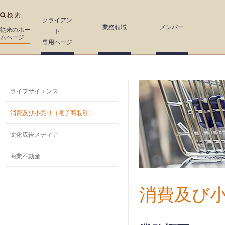
Sk
検 索
ma
クライアン
業務領域
メンバー
co
従来のホー
ト
ムページ
専用ページ
You are here
ライフサイエンス
消費及び小売り（電子商取引）
文化広告メディア
商業不動産
消費及び