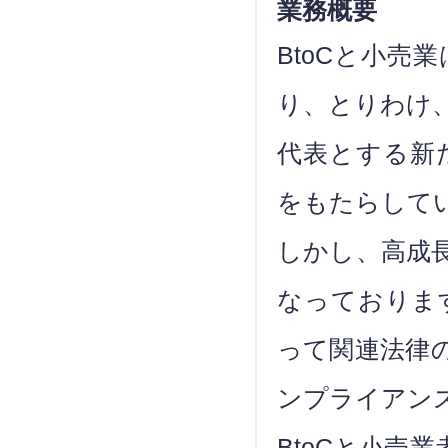
業務概要
BtoCと小
り、とりわけ
代表とする新
をもたらして
しかし、高成
なっておりま
って関連法律
ンプライアン
BtoCと小売