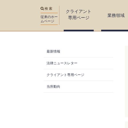
検 索
クライアント
業務領域
従来のホー
専用ページ
ムページ
You are here
最新情報
法律ニュースレター
クライアント専用ページ
当所動向