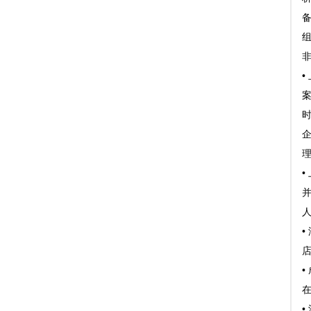
•
•
店