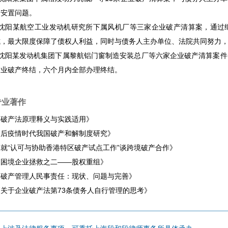
的安置问题。
• 沈阳某航空工业发动机研究所下属风机厂等三家企业破产清算案，通
式，最大限度保障了债权人利益，同时与债务人主办单位、法院共同努力
• 沈阳某发动机集团下属黎航铝门窗制造安装总厂等六家企业破产清算案
企业破产终结，六个月内全部办理终结。
专业著作
《破产法原理释义与实践适用》
《后疫情时代我国破产和解制度研究》
就“认可与协助香港特区破产试点工作”谈跨境破产合作》
《困境企业拯救之二——股权重组》
《破产管理人民事责任：现状、问题与完善》
《关于企业破产法第73条债务人自行管理的思考》