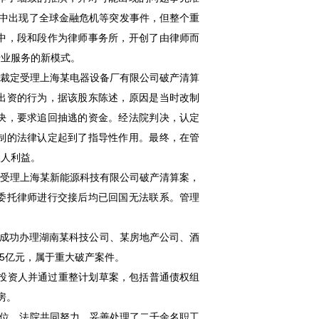
其中出现了全球金融危机等突发事件，但整个重
中，段和段作为律师事务所，开创了由律师而
专业服务的新模式。
7年裁定受理上海某电器设备厂有限公司破产清算
出资的行为，据该股东陈述，原因是当时改制
决，要求追回抽逃的资金。经法院判决，认定
制的法律认定起到了指导性作用。最终，在管
权人利益。
裁定受理上海某新能源科技有限公司破产清算案，
委托律师进行交接后均已回国无法联系。管理
队成功办理湖南某科技公司、某房地产公司、酒
15亿元，属于重大破产案件。
整投资人并通过重整计划草案，包括普通债权组
房。
单位、法院共同努力，妥善处理了二千余名职工