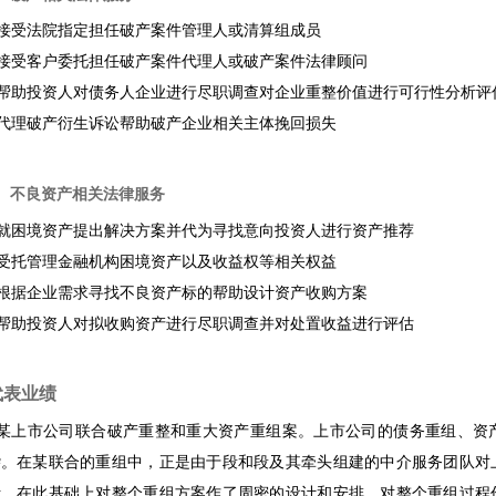
 接受法院指定担任破产案件管理人或清算组成员
 接受客户委托担任破产案件代理人或破产案件法律顾问
• 帮助投资人对债务人企业进行尽职调查对企业重整价值进行可行性分析评
 代理破产衍生诉讼帮助破产企业相关主体挽回损失
2、不良资产相关法律服务
 就困境资产提出解决方案并代为寻找意向投资人进行资产推荐
 受托管理金融机构困境资产以及收益权等相关权益
 根据企业需求寻找不良资产标的帮助设计资产收购方案
 帮助投资人对拟收购资产进行尽职调查并对处置收益进行评估
代表业绩
• 某上市公司联合破产重整和重大资产重组案。上市公司的债务重组、
杂。在某联合的重组中，正是由于段和段及其牵头组建的中介服务团队对
析，在此基础上对整个重组方案作了周密的设计和安排，对整个重组过程