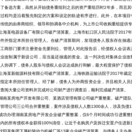
备了备选方案，虽然从开始债务重组到之后的资产重组历时2年多，而且
组过程均是沿着预先制定的方案和设定的轨迹有序进行。此外，在本项目
非传统的由券商组织、领导和协调各中介机构，为上市公司收购重组提供
 上海某电器设备厂有限公司破产清算案。上海市虹口区人民法院于201
案件并指定本所担任管理人。在破产清算期间，发现债务人股东存在抽逃
时工商部门要求注册资金先要到位。管理人对此报告后，经债权人会议表
企业改制属于新设公司，应当返还抽逃的资金。这一判决也对集体企业改
理人协调下，债务人股东与债权人会议达成执行和解，最大程度保护了债
 上海某新能源科技有限公司破产清算案。上海铁路运输法院于2017年
并指定本所担任管理人。经了解，债务人为外商投资企业，并且相关人员
人查阅大量公司资料并完成对公司财产进行调查后，顺利完成破产清算。
• 湖南某房地产开发有限公司、某酒店管理有限公司破产重整案。破产团
管理公司三公司合并重整案，案件涉及债权人人数1300余人，涉及负债
• 成功办理湖南某房地产开发企业破产重整案，仅6个月时间成功引进重
在内的所有债权本金获得100%清偿，让近千名购房户及拆迁安置户住进新
• 沈阳某集团下属松陵动力机械厂等13家企业破产清算案，与债务人主办